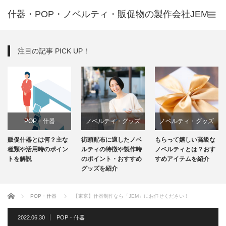
什器・POP・ノベルティ・販促物の製作会社JEM
注目の記事 PICK UP！
POP・什器
ノベルティ・グッズ
ノベルティ・グッズ
販促什器とは何？主な
街頭配布に適したノベ
もらって嬉しい高級な
種類や活用時のポイン
ルティの特徴や製作時
ノベルティとは？おす
トを解説
のポイント・おすすめ
すめアイテムを紹介
グッズを紹介
ホーム
POP・什器
【東京】什器制作なら「JEM」にお任せください！
2022.06.30
POP・什器